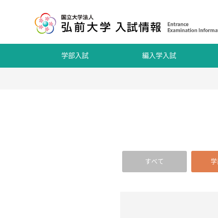
学部入試
編入学入試
すべて
学