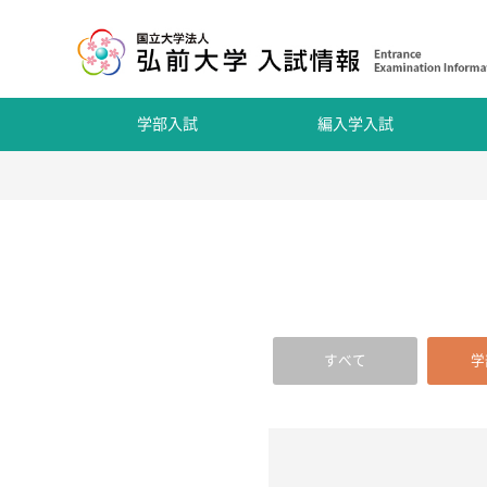
学部入試
編入学入試
すべて
学