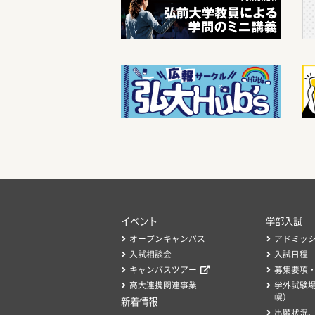
イベント
学部入試
オープンキャンパス
アドミッ
入試相談会
入試日程
キャンパスツアー
募集要項
高大連携関連事業
学外試験
幌）
新着情報
出願状況