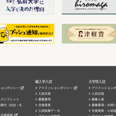
編入学入試
大学院入試
ションポリシー
アドミッションポリシー
アドミッション
入試日程
入試日程
・パンフレット
募集要項
募集人員
場案内（仙台・札
合格発表
募集要項・お問
入試結果データ
合格発表・入試
、合格発表