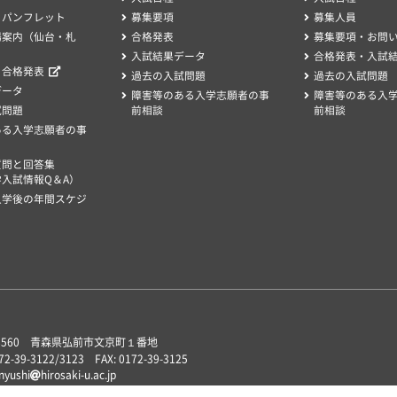
・パンフレット
募集要項
募集人員
場案内（仙台・札
合格発表
募集要項・お問
入試結果データ
合格発表・入試
、合格発表
過去の入試問題
過去の入試問題
データ
障害等のある入学志願者の事
障害等のある入
試問題
前相談
前相談
ある入学志願者の事
質問と回答集
入試情報Q＆A）
入学後の年間スケジ
-8560 青森県弘前市文京町１番地
172-39-3122/3123 FAX: 0172-39-3125
 nyushi
hirosaki-u.ac.jp