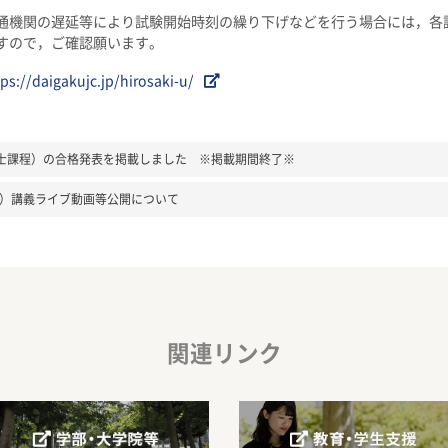
機関の遅延等により試験開始時刻の繰り下げなどを行う場合には，各
すので，ご確認願います。
tps://daigakujc.jp/hirosaki-u/
士課程）の合格発表を掲載しました ※掲載期間終了※
台）講義ライブ動画等公開について
関連リンク