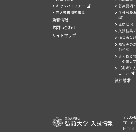
キャンパスツアー
募集要項
高大連携関連事業
学外試験
幌）
新着情報
出願状況
お問い合わせ
入試結果
サイトマップ
過去の入
障害等の
前相談
よくある
（弘前大学
（参考）
ュール
資料請求
〒036
TEL: 0
E-mail: