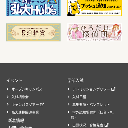
イベント
学部入試
オープンキャンパス
アドミッションポリシー
入試相談会
入試日程
キャンパスツアー
募集要項・パンフレット
高大連携関連事業
学外試験場案内（仙台・札
幌）
新着情報
出願状況、合格発表
お問い合わせ