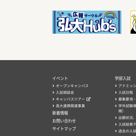
イベント
学部入試
オープンキャンパス
アドミッ
入試相談会
入試日程
キャンパスツアー
募集要項
高大連携関連事業
学外試験
幌）
新着情報
出願状況
お問い合わせ
入試結果
サイトマップ
過去の入