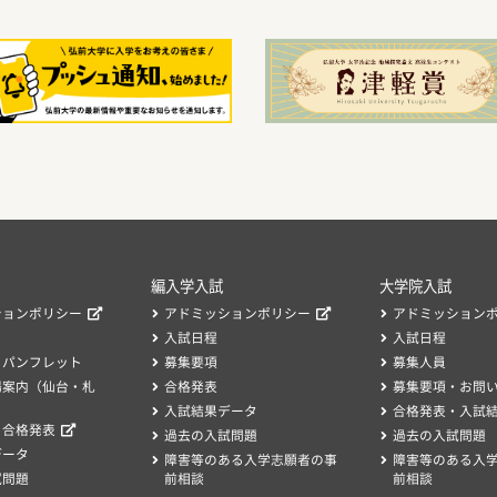
編入学入試
大学院入試
ションポリシー
アドミッションポリシー
アドミッション
入試日程
入試日程
・パンフレット
募集要項
募集人員
場案内（仙台・札
合格発表
募集要項・お問
入試結果データ
合格発表・入試
、合格発表
過去の入試問題
過去の入試問題
データ
障害等のある入学志願者の事
障害等のある入
試問題
前相談
前相談