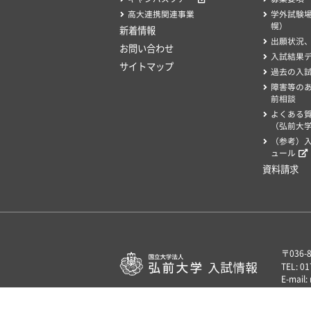
高大連携関連事業
学外試験
幌）
新着情報
出願状況
お問い合わせ
入試結果
サイトマップ
過去の入
障害等の
前相談
よくある
（弘前大学
（参考）
ュール
資料請求
〒036
TEL: 0
E-mail: