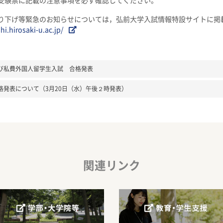
受験票に記載の注意事項を必ず確認してください。
り下げ等緊急のお知らせについては，弘前大学入試情報特設サイトに掲
hi.hirosaki-u.ac.jp/
び私費外国人留学生入試 合格発表
格発表について（3月20日（水）午後２時発表）
関連リンク