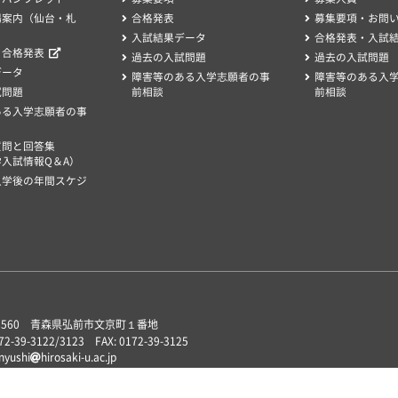
場案内（仙台・札
合格発表
募集要項・お問
入試結果データ
合格発表・入試
、合格発表
過去の入試問題
過去の入試問題
データ
障害等のある入学志願者の事
障害等のある入
試問題
前相談
前相談
ある入学志願者の事
質問と回答集
入試情報Q＆A）
入学後の年間スケジ
-8560 青森県弘前市文京町１番地
172-39-3122/3123 FAX: 0172-39-3125
 nyushi
hirosaki-u.ac.jp