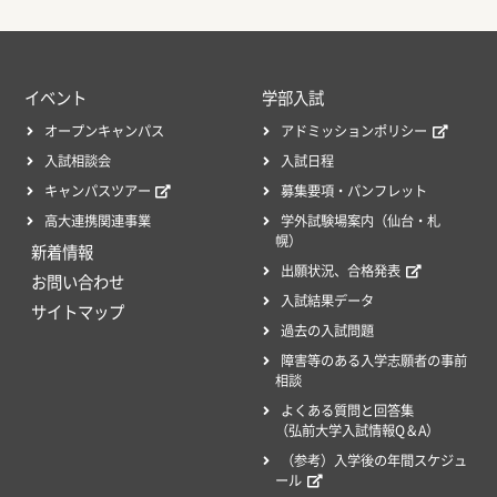
イベント
学部入試
オープンキャンパス
アドミッションポリシー
入試相談会
入試日程
キャンパスツアー
募集要項・パンフレット
高大連携関連事業
学外試験場案内（仙台・札
幌）
新着情報
出願状況、合格発表
お問い合わせ
入試結果データ
サイトマップ
過去の入試問題
障害等のある入学志願者の事前
相談
よくある質問と回答集
（弘前大学入試情報Q＆A）
（参考）入学後の年間スケジュ
ール