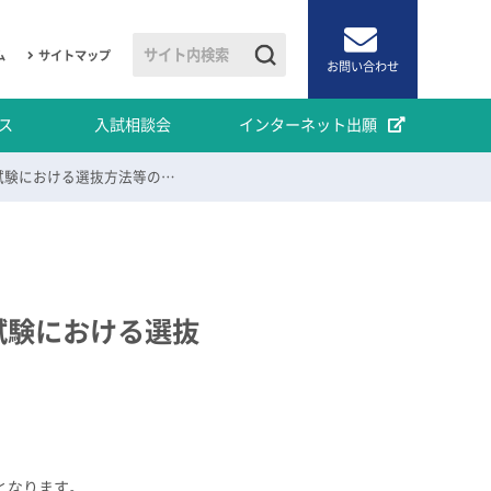
ム
サイトマップ
お問い合わせ
ス
入試相談会
インターネット出願
令和7（2025）年度 理工学研究科（博士前期課程）入学試験における選抜方法等の変更について
試験における選抜
となります。