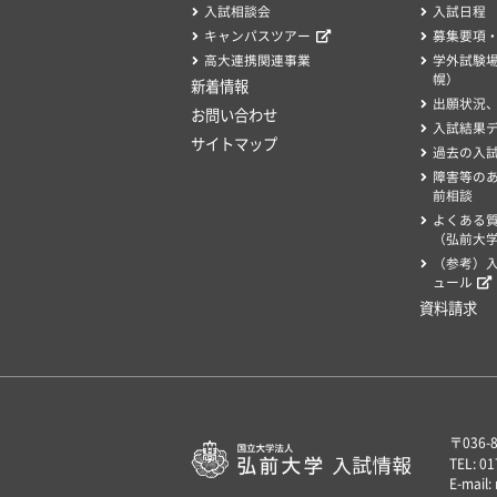
入試相談会
入試日程
キャンパスツアー
募集要項
高大連携関連事業
学外試験
幌）
新着情報
出願状況
お問い合わせ
入試結果
サイトマップ
過去の入
障害等の
前相談
よくある
（弘前大学
（参考）
ュール
資料請求
〒036
TEL: 0
E-mail: