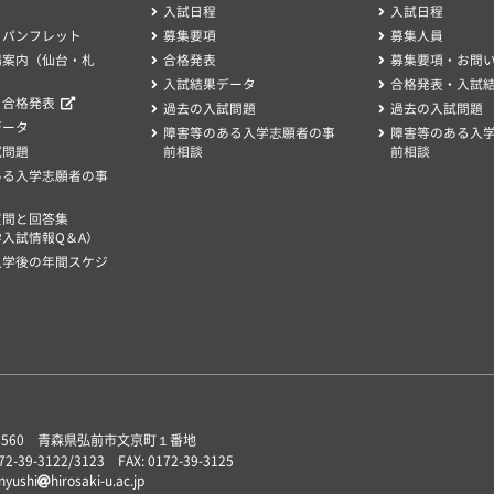
入試日程
入試日程
・パンフレット
募集要項
募集人員
場案内（仙台・札
合格発表
募集要項・お問
入試結果データ
合格発表・入試
、合格発表
過去の入試問題
過去の入試問題
データ
障害等のある入学志願者の事
障害等のある入
試問題
前相談
前相談
ある入学志願者の事
質問と回答集
入試情報Q＆A）
入学後の年間スケジ
-8560 青森県弘前市文京町１番地
172-39-3122/3123 FAX: 0172-39-3125
 nyushi
hirosaki-u.ac.jp