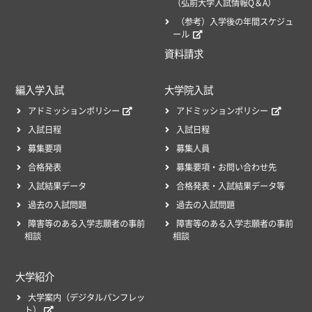
（弘前大学入試情報Q＆A）
（参考）入学後の年間スケジュ
ール
資料請求
編入学入試
大学院入試
アドミッションポリシー
アドミッションポリシー
入試日程
入試日程
募集要項
募集人員
合格発表
募集要項・お問い合わせ先
入試結果データ
合格発表・入試結果データ等
過去の入試問題
過去の入試問題
障害等のある入学志願者の事前
障害等のある入学志願者の事前
相談
相談
大学紹介
大学案内（デジタルパンフレッ
ト）