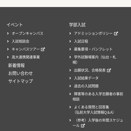
イベント
学部入試
オープンキャンパス
アドミッションポリシー
入試相談会
入試日程
キャンパスツアー
募集要項・パンフレット
高大連携関連事業
学外試験場案内（仙台・札
幌）
新着情報
出願状況、合格発表
お問い合わせ
入試結果データ
サイトマップ
過去の入試問題
障害等のある入学志願者の事前
相談
よくある質問と回答集
（弘前大学入試情報Q＆A）
（参考）入学後の年間スケジュ
ール