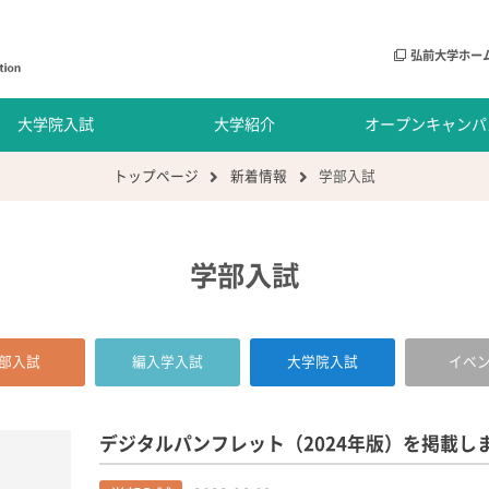
弘前大学ホー
大学院入試
大学紹介
オープンキャンパ
トップページ
新着情報
学部入試
学部入試
部入試
編入学入試
大学院入試
イベ
デジタルパンフレット（2024年版）を掲載し