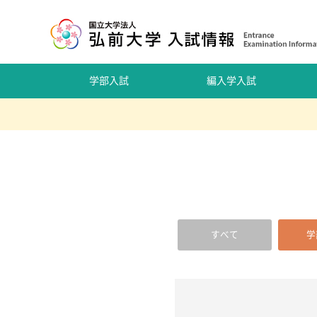
学部入試
編入学入試
すべて
学